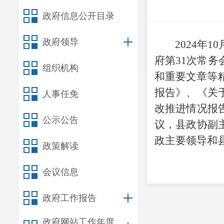
政府信息公开目录
政府领导
202
4
年
10
府第
31
次常务
组织机构
和重要文章等
报告》、《关
人事任免
改推进情况报
公示公告
议，县政协副
政主要领导和
政策解读
会议信息
政府工作报告
政府网站工作年度