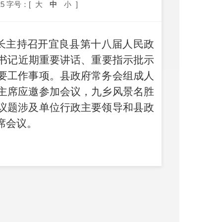
5
字号：[
大
中
小
]
长主持召开宜良县第十
八
届人民政
书记近期重要讲话、重要
指示批示
要工作事项。县政府常务会组成人
主席
应邀参加会议
，九乡风景名胜
议题涉及单位行政主要领导和县政
席会议。