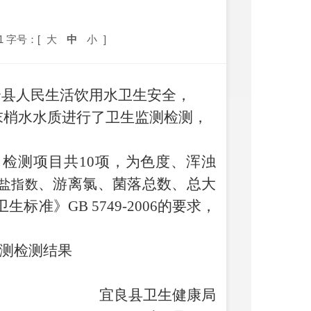
1
字号：[
大
中
小
]
全县人民生活饮用水卫生安全，
末梢水水质进行了卫生监测检测，
，检测项目共
10
项，为色度、浑浊
、游离氯、菌落总数、总大
盐指数
卫生标准》
GB 5749-2006
的要求，
测检测结果
宜良县卫生健康局