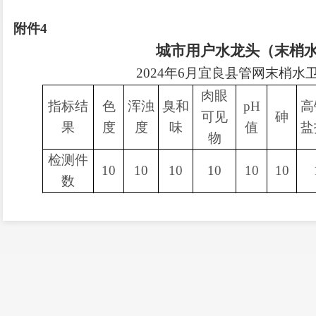
2
附件
4
城市用户水龙头（末梢
2024年6月宜良县管网末梢
肉眼
指标结
色
浑浊
臭和
pH
高
可见
砷
果
度
度
味
值
盐
物
检测件
10
10
10
10
10
10
数
合格件
10
10
10
10
10
10
数
合格率
100
100
100
100
100
100
（%）
注：
1、水龙头水中（末梢水）消毒剂余量要求：氯气及游离氯制剂（游
0.8mg/L。
～