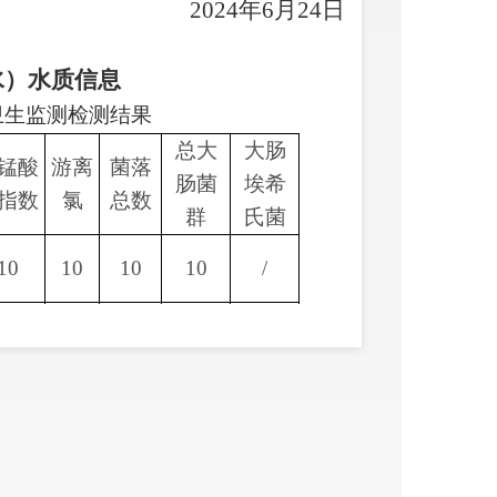
02
4
年
6
月
24
日
水）水质信息
水卫生监测检测结果
总大
大肠
锰酸
游离
菌落
肠菌
埃希
指数
氯
总数
群
氏菌
10
10
10
10
/
10
10
10
10
/
100
100
100
100
/
离氯）：0.05
2mg/L，二氧化氯（ClO
）：
0.02
～
2