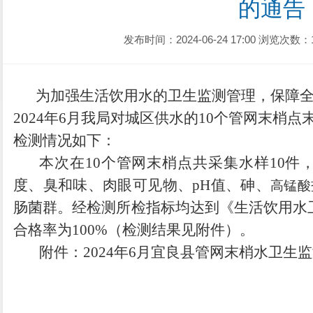
的通告
发布时间：2024-06-24 17:00
浏览次数：
为加强生活饮用水的卫生监测管理，保障
202
4
年
6
月我局对城区供水的
10
个管网末梢点
检测情况如下：
本次在
10
个管网末梢点共采集水样
10
件
度、臭和味、肉眼可见物、
pH
值、砷、
高锰酸
肠菌群。经检测所检指标均达到《生活饮用水
合格率为
100%
（检测结果见附件）。
附件：
20
24
年
6
月宜良县管网末梢水卫生监