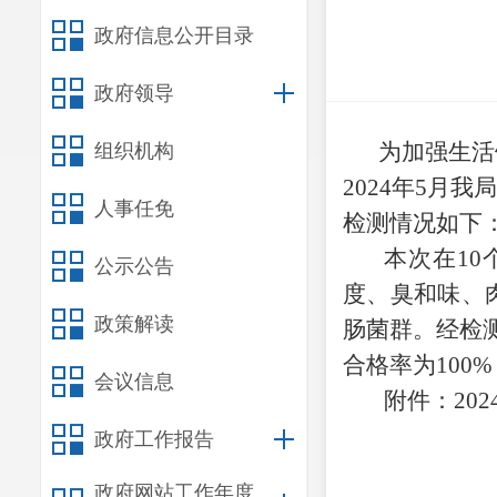
政府信息公开目录
政府领导
为加强生活
组织机构
202
4
年
5
月我局
人事任免
检测情况如下
本次在
10
公示公告
度、臭和味、
政策解读
肠菌群。经检
合格率为
100%
会议信息
附件：
20
2
政府工作报告
政府网站工作年度