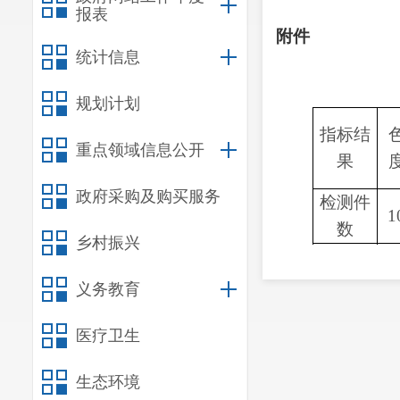
报表
附件
统计信息
规划计划
指标结
重点领域信息公开
果
政府采购及购买服务
检测件
1
数
乡村振兴
合格件
1
数
义务教育
合格率
1
医疗卫生
（%）
注：
1、水龙头水中（
生态环境
0.8mg/L。
～