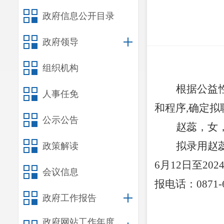
政府信息公开目录
政府领导
组织机构
根据公益
人事任免
和程序
,
确定拟
公示公告
赵蕊，女
拟录用赵
政策解读
6
月
12
日至
20
2
会议信息
报
电话：
0871-
政府工作报告
政府网站工作年度