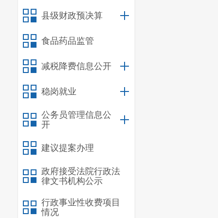
看资料、填写
县级财政预决算
施。
第三阶段
食品药品监管
时做好检查工
减税降费信息公开
第四阶段
稳岗就业
检查结果进行
四、工作
公务员管理信息公
开
（一）严
建议提案办理
时将在对象库
所
。
政府接受法院行政法
律文书机构公示
（二）严
行政事业性收费项目
填写检查登记
情况