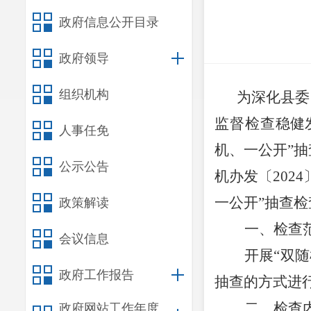
政府信息公开目录
政府领导
组织机构
为深化县委
监督检查
稳健
人事任免
机、一公开”
公示公告
机办发〔
2024
一公开”抽查
政策解读
一、检查
会议信息
开展
“双
政府工作报告
抽查的方式进
二、检查
政府网站工作年度