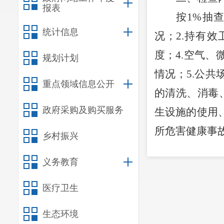
报表
按
1
%
抽
统计信息
况；
2.
持有效
度；
4.
空气、
规划计划
情况；
5.
公共
重点领域信息公开
的清洗、消毒
政府采购及购买服务
生设施的使用
所危害健康事
乡村振兴
三、检查
义务教育
第一阶段
检查工作，按
医疗卫生
第二阶段
生态环境