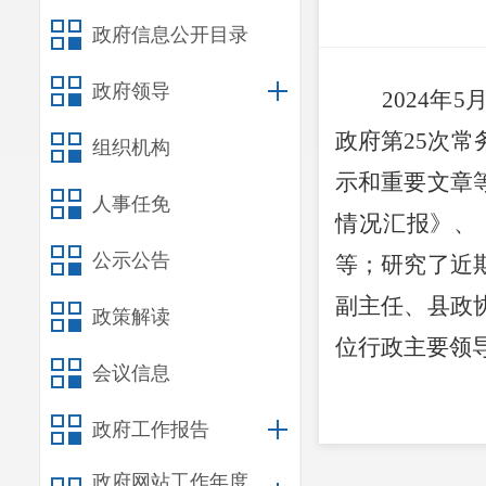
政府信息公开目录
政府领导
202
4
年
5
政府第
25
次常
组织机构
示
和重要文章
人事任免
情况汇报
》、
公示公告
等
；
研究了近
副主任、县政
政策解读
位行政主要领
会议信息
政府工作报告
政府网站工作年度