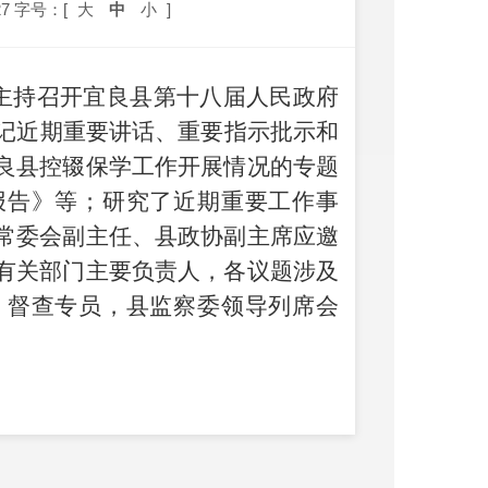
7
字号：[
大
中
小
]
主持召开宜良县第十
八
届人民政府
记近期重要讲话、重要
指示批示
和
良县控辍保学工作开展情况的专题
报告》等
；
研究了近期重要工作事
常委会副主任、县政协副主席应邀
有关部门主要负责人，
各议题涉及
、督查专员
，县监察委领导
列席会