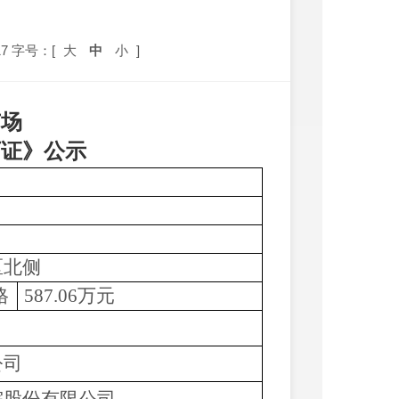
7
字号：[
大
中
小
]
广场
可证》公示
区北侧
格
587.06
万元
公司