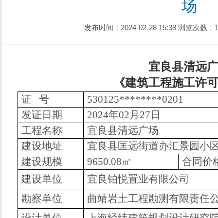
场
发布时间：2024-02-28 15:38
浏览次数：1
宜良县清远
《建筑工程施工许
证 号
530125********0201
发证日期
2024年02月27日
工程名称
宜良县清远广场
建设地址
宜良县匡远街道办汇景园小
建设规模
9650.08㎡
合同价
建设单位
宜良铂悦置业有限公司
勘察
单位
曲靖岩土工程勘测有限责任