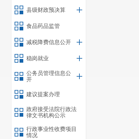
1
（%）
县级财政预决算
注：1、水龙头水中
食品药品监管
（ClO
）：0.02
0.
～
2
2、
检出总大肠菌
减税降费信息公开
稳岗就业
公务员管理信息公
开
建议提案办理
政府接受法院行政法
律文书机构公示
行政事业性收费项目
情况