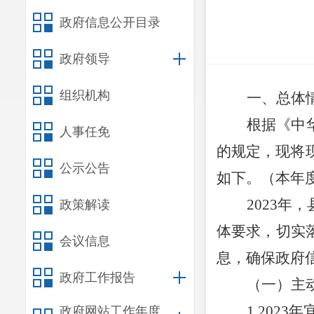
政府信息公开目录
政府领导
组织机构
一、总体
根据《中
人事任免
的规定，现将
公示公告
如下。（本年
2023
年，
政策解读
体要求，切实
会议信息
息，确保政府
政府工作报告
（一）主
1.
2023
年
政府网站工作年度