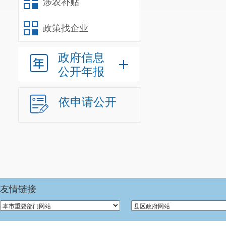
涉农补贴
行政强制
政策找企业
政府信息
信息内容
公开年报
行政事业性
三、收到和
依申请公开
（本列数据的勾稽关
友情链接
一、本年
二、上年