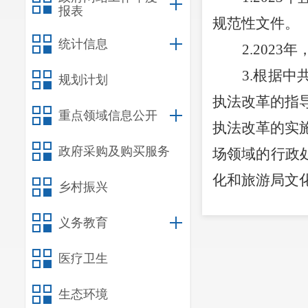
报表
规范性文件。
统计信息
2.
2023
年
3.
根据中
规划计划
执法改革的指
重点领域信息公开
执法改革的实
政府采购及购买服务
场领域的行政
化和旅游局文
乡村振兴
4.
2023
年
义务教育
5.
2023
年
（二）依
医疗卫生
2023
年未
生态环境