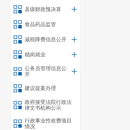
（三）申
县级财政预决算
2023
未发
被申诉行政机
食品药品监管
讼。
减税降费信息公开
（四）平
稳岗就业
2023
年我
度。明确了负
公务员管理信息公
开
实推进新闻出
建议提案办理
（五）制
建立健全
政府接受法院行政法
律文书机构公示
障公民、法人
行政事业性收费项目
开展提供了制
情况