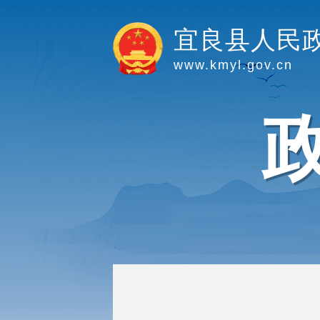
宜良县人民
www.kmyl.gov.cn