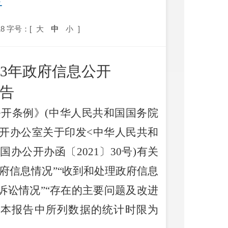
告
8
字号：[
大
中
小
]
23年
政府信息公开
告
公开条例》
(
中华人民共和国国务院
开办公室关于印发
<
中华人民共和
国办公开办函〔
2021
〕
30
号
)
有关
府信息情况
”“
收到和处理政府信息
诉讼情况
”“
存在的主要问题及改进
。本报告中所列数据的统计时
限为