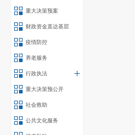
行政事业性
三、收到
重大决策预案
（本列数据的勾
财政资金直达基层
等于第三项加第
疫情防控
一、本年新收政
二、上年结转政
养老服务
（一
（二
行政执法
一情
重大决策预公开
（三
社会救助
公开
公共文化服务