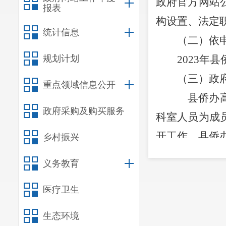
政府
官方网站
报表
构设置、法定
统计信息
（二）依
规划计划
2023
年县
（三）政
重点领域信息公开
县侨办高
政府采购及购买服务
科室人员为成
开工作。县侨
乡村振兴
（四）政
义务教育
侨务办无
医疗卫生
依规按有关要
（五）监
生态环境