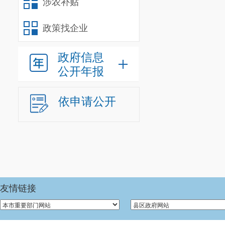
涉农补贴
政策找企业
（四
三、本年
提供
度办理结
政府信息
果
公开年报
（五
依申请公开
处理
（六
处理
友情链接
（七