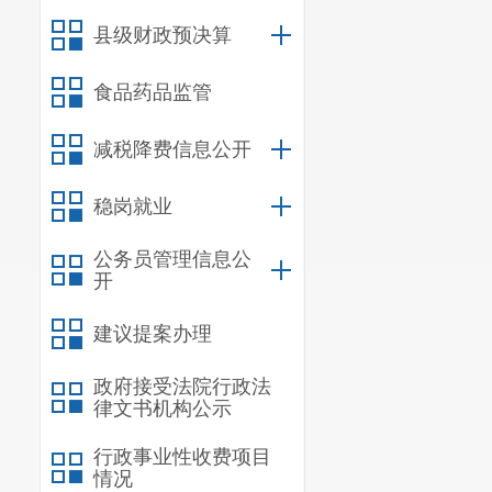
县侨办不
县级财政预决算
明确界定政府
食品药品监管
作，在坚持公
二、主动
减税降费信息公开
信息内
稳岗就业
规章
行政规范性
公务员管理信息公
开
信息内
行政许
建议提案办理
信息内
政府接受法院行政法
行政处
律文书机构公示
行政强
行政事业性收费项目
信息内
情况