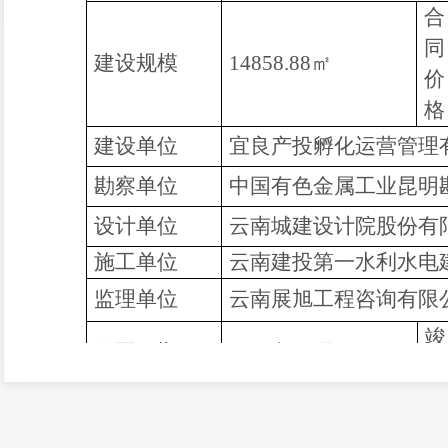
合
同
建设规模
14858.88
㎡
价
格
建设单位
宜良产投孵化运营管理
勘察
单位
中国有色金属工业昆明
设计单位
云南城建设计院股份有
施工单位
云南建投第一水利水电
监理单位
云南展旭工程咨询有限
开工日期
2024年01月08日
日
项目经理
朱兴专
备
注