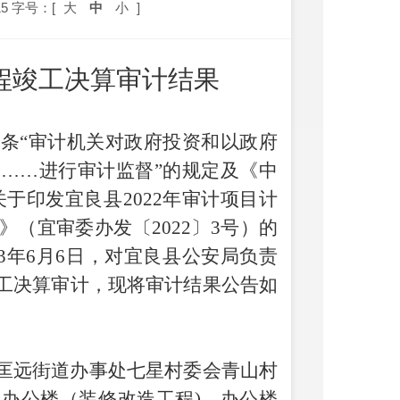
5
字号：[
大
中
小
]
程
竣工决算审计结果
条“审计机关对政府投资和以政府
……进行审计监督”的规定及《中
于印发宜良县2022年审计项目计
（宜审委办发〔2022〕3号）的
3年6月
6
日，
对宜良县公安局负责
工决算审计
，现将审计结果公告如
匡远街道办事处七星村委会青山村
办公楼（装修改造工程)、办公楼