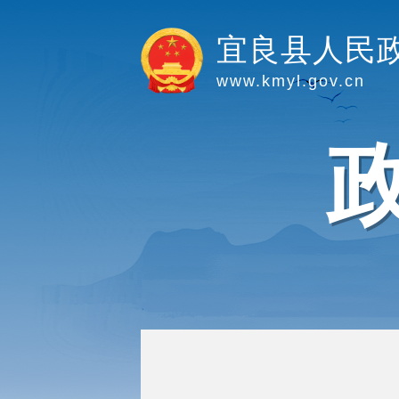
宜良县人民
www.kmyl.gov.cn