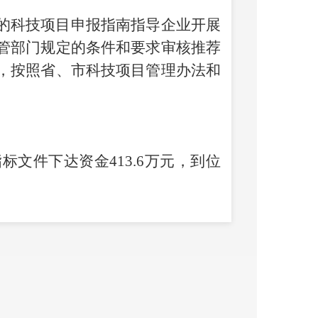
的科技项目申报指南指导企业开展
管部门规定的条件和要求审核推荐
，按照省、市科技项目管理办法和
指标文件下达资金413.6万元，到位
市科学技术局关于科技特派员挂联贫
号），下达资金2.2万元；(2)《昆
9年县（市）区引导企业加大研发投
〕235号）, 下达资金236万元;