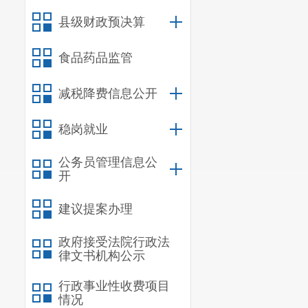
1
（%）
县级财政预决算
注：
1、水龙头水中（末
食品药品监管
0.8mg/L。
2、
检出总大肠菌
减税降费信息公开
稳岗就业
公务员管理信息公
开
建议提案办理
政府接受法院行政法
律文书机构公示
行政事业性收费项目
情况