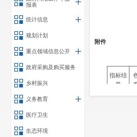
宜良县
报表
统计信息
规划计划
附件
重点领域信息公开
政府采购及购买服务
指标结
乡村振兴
果
检测件
义务教育
1
数
医疗卫生
合格件
1
数
生态环境
合格率