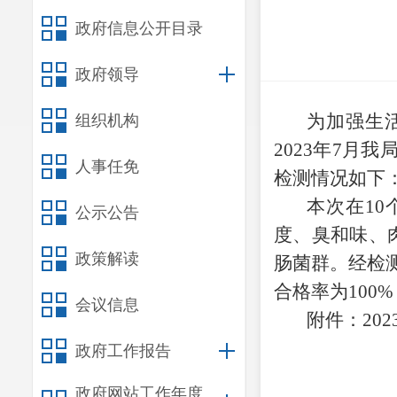
政府信息公开目录
政府领导
为加强生
组织机构
2023
年
7
月我
人事任免
检测情况如下
本次在
10
公示公告
度、臭和味、
政策解读
肠菌群。经检
合格率为
100%
会议信息
附件：
202
政府工作报告
政府网站工作年度