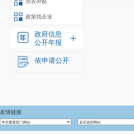
涉农补贴
政策找企业
政府信息
公开年报
依申请公开
水
果
类
1
说
不
友情链接
明
供