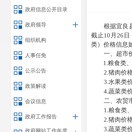
政府信息公开目录
政府领导
根据
宜良
截止
10
月
26
日
组织机构
类）价格信息
一、超市
人事任免
1.
粮食类
公示公告
2.
猪肉价
3.水果类
政策解读
4.
蔬菜
类
二
、
农贸
会议信息
1.
粮食类
政府工作报告
2.
猪肉价
3.蔬菜类
政府网站工作年度