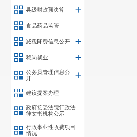
食
县级财政预决算
大
用
油
食
食品药品监管
类
菜
减税降费信息公开
食
稳岗就业
公务员管理信息公
开
肉
禽
建议提案办理
蛋
政府接受法院行政法
类
律文书机构公示
行政事业性收费项目
情况