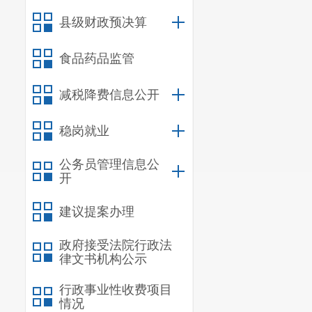
项目计划
县级财政预决算
六
、
项目
本项目在
食品药品监管
295218
，请以
减税降费信息公开
七
、
要进
稳岗就业
（
一）请
公务员管理信息公
格执行项目法
开
理完成前，不
建议提案办理
（二）按
政府接受法院行政法
求，同意审批
律文书机构公示
标工作。
行政事业性收费项目
情况
（三）此