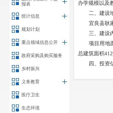
办学规模以及
报表
二、
建设
统计信息
宜良县耿
规划计划
三、建设
重点领域信息公开
项目用地
总建筑面积
41
政府采购及购买服务
四、
投资
乡村振兴
项目估算
义务教育
宜良县教育体
实，严禁开工
医疗卫生
五、
建设
生态环境