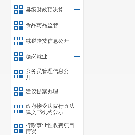
考生须携
县级财政预决算
证工作
，
未携
六、面试
食品药品监管
1
.
面试考
减税降费信息公开
系
，
考生在候
稳岗就业
2
.
面试过
3
.
未经许
公务员管理信息公
开
4
.
考场的
建议提案办理
宜良县20
政府接受法院行政法
律文书机构公示
行政事业性收费项目
情况