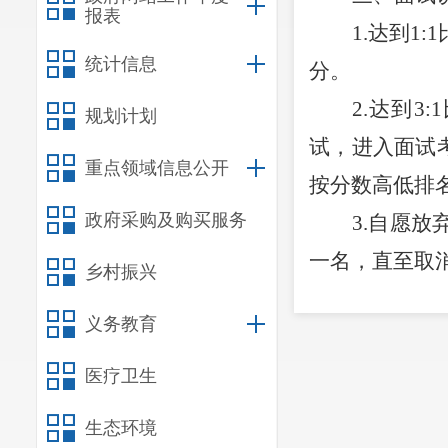
报表
1.
达到
1:1
统计信息
分。
2.
达到
3
:1
规划计划
试，进入面试
重点领域信息公开
按分数高低排
政府采购及购买服务
3
.
自愿放
一名，直至取
乡村振兴
四、面试
义务教育
面试时间
面试地址
医疗卫生
五、面试
生态环境