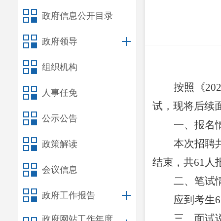
政府信息公开目录
政府领导
组织机构
按照《
20
人事任免
试，现将后续
公示公告
一、报名
本次招聘
政策解读
结束，共
61
人
会议信息
二、笔试
政府工作报告
应到考生
6
三、面试
政府网站工作年度