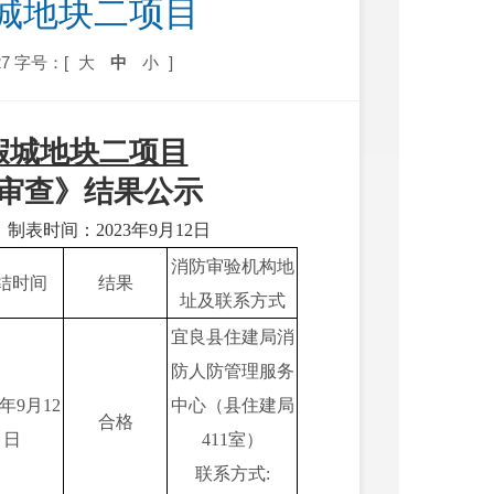
城地块二项目
7
字号：[
大
中
小
]
假城地块二项目
审查
》
结果公示
制表时间：
202
3
年
9
月
12
日
消防审验机构地
结时间
结果
址及联系方式
宜良县住建局消
防人防管理服务
年
9
月
12
中心（县住建局
合格
日
411室）
联系方式: