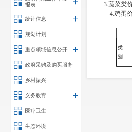
3.蔬菜类
报表
4.鸡蛋
统计信息
规划计划
类
重点领域信息公开
别
政府采购及购买服务
普
乡村振兴
粮
东
义务教育
食
类
医疗卫生
生态环境