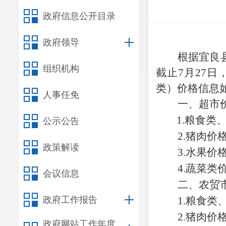
政府信息公开目录
政府领导
根据
宜良
组织机构
截止
7
月
27
日
类）价格信息
人事任免
一、超市
1.
粮食类
公示公告
2.
猪肉价
政策解读
3.水果
价
4.
蔬菜
类
会议信息
二
、
农贸
政府工作报告
1.
粮食类
2.
猪肉价
政府网站工作年度