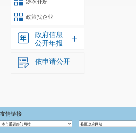
涉农补贴
政策找企业
政府信息
公开年报
依申请公开
水
果
类
1
说
友情链接
不
明
供