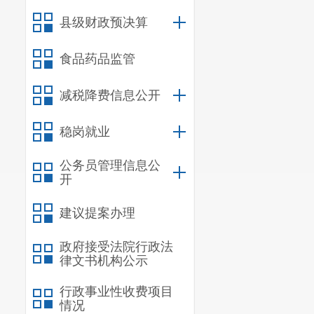
县级财政预决算
食
大
用
食品药品监管
油
食
类
菜
减税降费信息公开
食
稳岗就业
公务员管理信息公
开
肉
建议提案办理
禽
政府接受法院行政法
蛋
律文书机构公示
类
行政事业性收费项目
情况