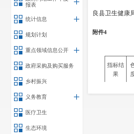
报表
良县卫生健康
统计信息
20
附件
4
规划计划
重点领域信息公开
指标结
政府采购及购买服务
果
乡村振兴
检测件
1
数
义务教育
合格件
1
医疗卫生
数
合格率
生态环境
1
（%）