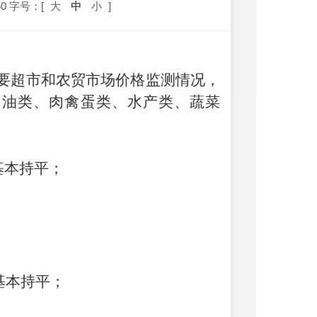
0
字号：[
大
中
小
]
要超市和农贸市场价格监测情况
，
用油类、肉禽蛋类、水产类、蔬菜
基本持平；
基本持平
；