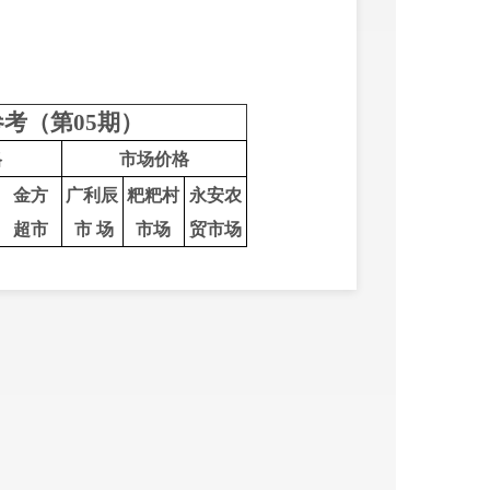
；
。
考（第05期）
格
市场价格
金方
广利辰
粑粑村
永安农
超市
市 场
市场
贸市场
3.99
5.00
5.
0
0
5
.0
0
4.99
5.
2
0
5.50
6.20
7.90
5
.
5
0
6.00
5.00
5
.
5
0
5.50
5.50
1
6
.00
27
.00
12.00