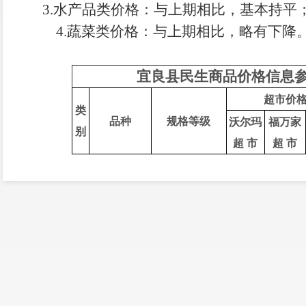
3.
水产品类
价格
：与上期相比，基本持平
4.
蔬菜类价格：
与上期相比，
略有下降
宜良县民生商品价格信息参
超市价
类
品种
规格等级
沃尔玛
福万家
别
超 市
超 市
普通米（粳
普通米
4.58
米）
粮
东北米（粳
秋田小町
5.36
3.99
食
米）
类
标准面粉
一级
6.58
4
.
60
富强面粉
一级
菜籽油
一级散装