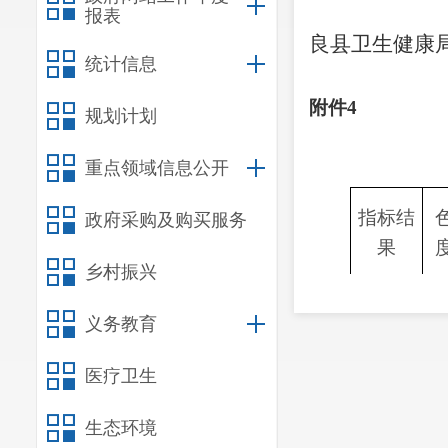
报表
良县卫生健康
统计信息
20
附件
4
规划计划
重点领域信息公开
指标结
政府采购及购买服务
果
乡村振兴
检测件
1
数
义务教育
合格件
1
医疗卫生
数
合格率
生态环境
1
（%）