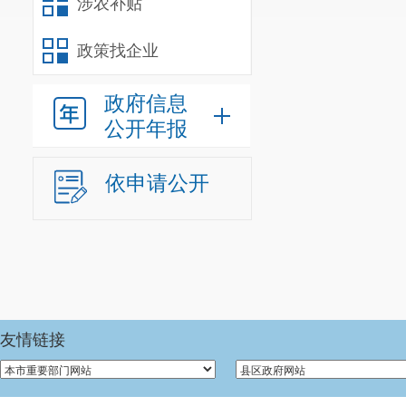
涉农补贴
屋征收与补偿条例》
《云南省国有土地
政策找企业
《昆明市国有土地上
际制定本方案。
政府信息
一、房屋征收
公开年报
完善宜良县清
发展。
依申请公开
二、房屋征收
（一）房屋征
（二）房屋征
良县城市棚户区改造
造项目分指挥部作
友情链接
三、征收范围
依法对宜良县
国有土地使用权同