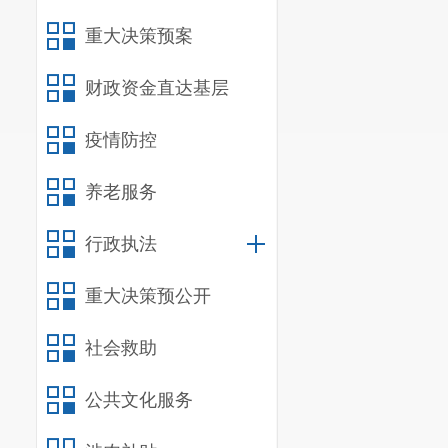
2.宜良县清
重大决策预案
财政资金直达基层
（此件公开发
疫情防控
养老服务
行政执法
附件1
重大决策预公开
宜良
社会救助
公共文化服务
为依法实施宜
的合法权益，根据