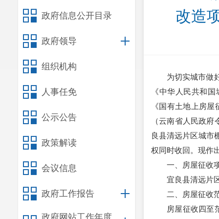
改造
政府信息公开目录
政府领导
组织机构
为切实城市做
人事任免
《中华人民共和国
《国有土地上房屋征
公示公告
（云南省人民政府
良县清远片区城市
政策解读
权同时收回。现作
一、房屋征收
会议信息
宜良县清远片
政府工作报告
二、房屋征收
房屋征收四至
政府网站工作年度