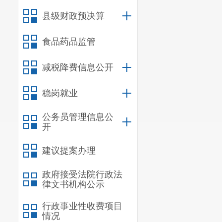
八、有关要
县级财政预决算
征收范围内的
打工作人员，阻碍
食品药品监管
成犯罪的由司法机
九、权利救济
减税降费信息公开
房屋征收范围
稳岗就业
政府申请行政复议
征收工作正常进行
公务员管理信息公
十、执行时间
开
本《房屋征收
建议提案办理
十一、征收现
征收现场办公
政府接受法院行政法
律文书机构公示
联系人及电话：颜
投诉、举报、监督
行政事业性收费项目
附件：1.宜
情况