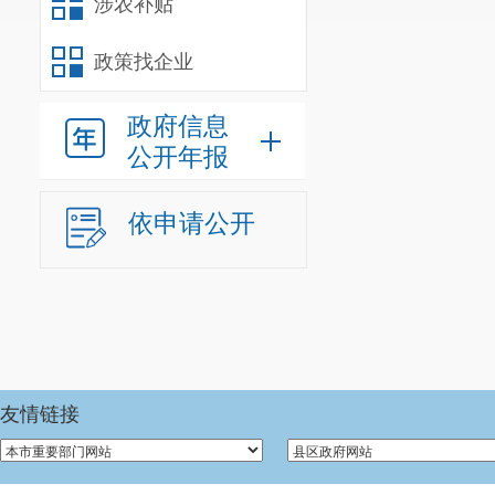
涉农补贴
和，等于第
政策找企业
项之和）
政府信息
一、本年新
公开年报
公开申请数
二、上年结
依申请公开
公开申请数
（一
开
（二
友情链接
开（
的，