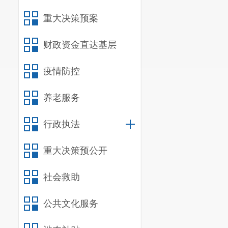
项
重大决策预案
第
财政资金直达基层
信
疫情防控
行
养老服务
行
第
行政执法
信
重大决策预公开
行
社会救助
三、收到
公共文化服务
（本列数据
为：第一项