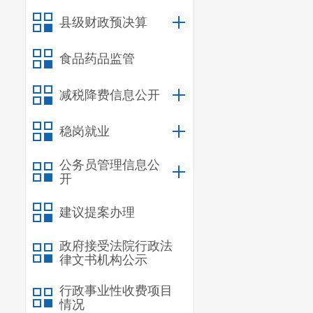
度，明确界定
县级财政预决算
关工作，在坚
食品药品监管
二、主动
第
减税降费信息公开
信
稳岗就业
公务员管理信息公
规
开
规
建议提案办理
第
政府接受法院行政法
信
律文书机构公示
行
行政事业性收费项目
情况
其他对