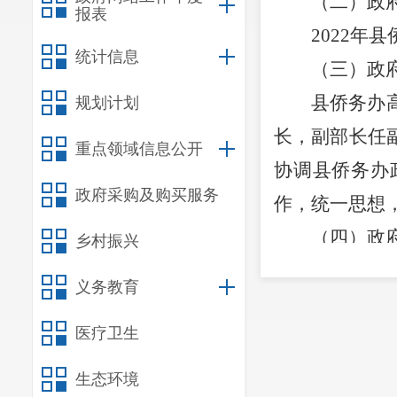
（二）政
报表
2022年
县
统计信息
（三）政
县侨务
办
规划计划
长，
副部长任
重点领域信息公开
协调
县侨务
办
政府采购及购买服务
作，统一思想
（四）政
乡村振兴
县侨务
办
义务教育
法依规按有关
医疗卫生
（五）监
县侨务
办
生态环境