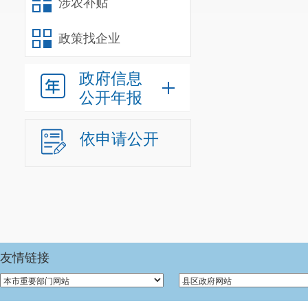
涉农补贴
政策找企业
（三）
不予公
政府信息
开
公开年报
依申请公开
（四）
三、本
无法提
年度办
供
理结果
（五）
不予处
友情链接
理
5.