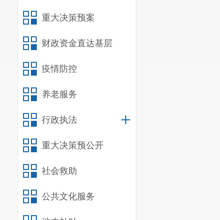
行政强
重大决策预案
信息内
财政资金直达基层
行政事业性
疫情防控
三、收到
养老服务
（本列数据的勾稽关
行政执法
重大决策预公开
一、本年
二、上年
社会救助
（二）部分
公共文化服务