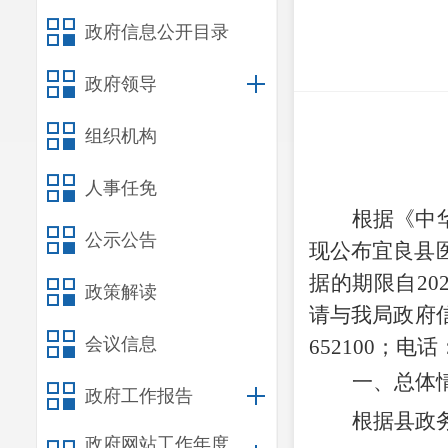
政府信息公开目录
政府领导
组织机构
人事任免
根据《中
公示公告
现公布宜良县
据的期限自20
政策解读
请与我局政府
会议信息
652100；电话：
一、
总体
政府工作报告
根据县
政
政府网站工作年度