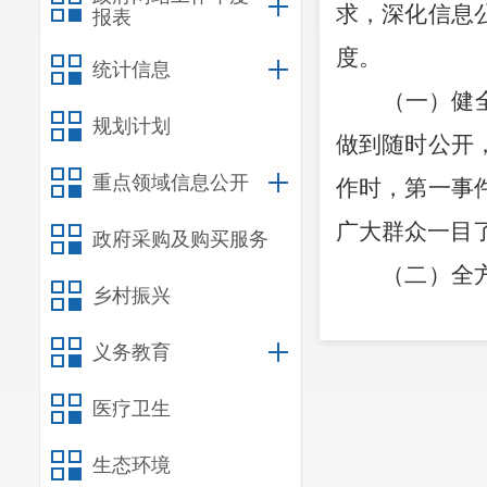
求，深化信息
报表
度
。
统计信息
（一）
健
规划计划
做到随时公开
重点领域信息公开
作时，第一事
广大群众一目
政府采购及购买服务
（二）全方位
乡村振兴
身利益的问题
义务教育
化、提高效能
点领域公开工
医疗卫生
博、微信等平
生态环境