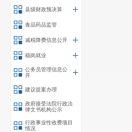
办法等制度，
县级财政预决算
（四）政
食品药品监管
及时更新
（五）监
减税降费信息公开
加强日常
稳岗就业
整改并及时更
公务员管理信息公
二、主动
开
建议提案办理
信息
规
政府接受法院行政法
律文书机构公示
行政规范
行政事业性收费项目
情况
信息