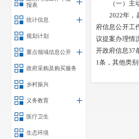
（一）主
报表
202
2
年，
统计信息
府信息公开工
规划计划
议提案办理情
开政府信息
37
重点领域信息公开
1
条，其他类别
政府采购及购买服务
（二）依
乡村振兴
全年县水
义务教育
（三）政
县水务局
医疗卫生
后公开
”
的原则
生态环境