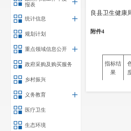
报表
良县卫生健康
统计信息
20
附件
4
规划计划
重点领域信息公开
指标结
政府采购及购买服务
果
乡村振兴
检测件
1
数
义务教育
合格件
1
医疗卫生
数
合格率
生态环境
1
（%）