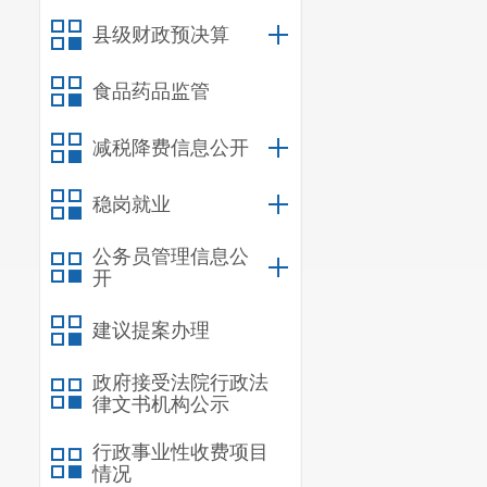
生、饮用水卫
县级财政预决算
合监督体系。
监管工作。
食品药品监管
（七）依
减税降费信息公开
评价和监督管
稳岗就业
制定全县医疗
织实施医疗服
公务员管理信息公
开
（八）负
建议提案办理
口与家庭发展
（九）指
政府接受法院行政法
律文书机构公示
康服务体系和
行政事业性收费项目
贫工作。
情况