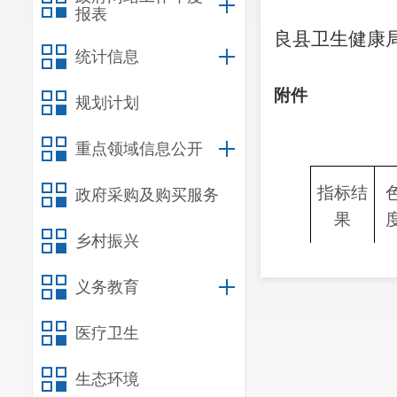
报表
良县卫生健康
统计信息
20
附件
规划计划
重点领域信息公开
指标结
政府采购及购买服务
果
乡村振兴
检测件
1
数
义务教育
合格件
1
医疗卫生
数
合格率
生态环境
1
（%）