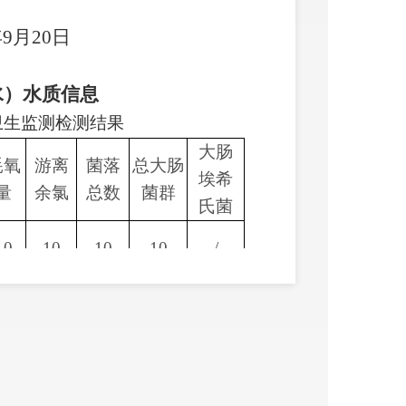
0日
水）水质信息
水卫生监测检测结果
大肠
耗氧
游离
菌落
总大肠
埃希
量
余氯
总数
菌群
氏菌
10
10
10
10
/
10
10
10
10
/
00
100
100
100
/