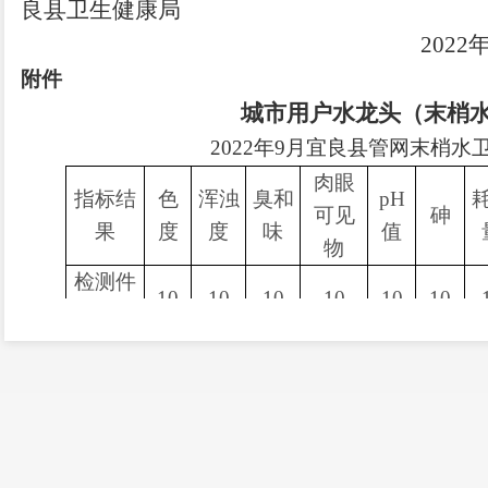
良县卫生健康局
2022年9月2
附件
城市用户水龙头（末梢
2022年9月宜良县管网末梢
肉眼
指标结
色
浑浊
臭和
pH
可见
砷
果
度
度
味
值
物
检测件
10
10
10
10
10
10
数
合格件
10
10
10
10
10
10
数
合格率
100
100
100
100
100
100
1
（%）