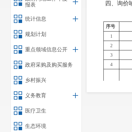
四、询价
报表
统计信息
序号
规划计划
1
2
重点领域信息公开
3
政府采购及购买服务
4
乡村振兴
5
询
义务教育
医疗卫生
6
询价
7
询
生态环境