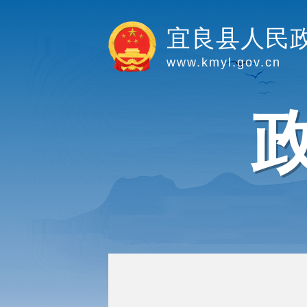
宜良县人民
www.kmyl.gov.cn