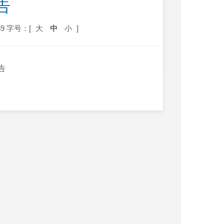
告
9
字号：[
大
中
小
]
告