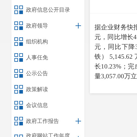
政府信息公开目录
政府领导
据企业财务快
元，同比增长4
组织机构
元，同比下
降
铁）
5,145.62
人事任免
长
10.23%
；完
公示公告
量
3,057.00
万立
政策解读
会议信息
政府工作报告
政府网站工作年度