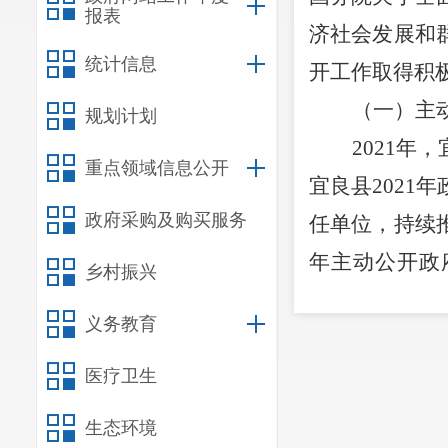
报表
济社会发展和
统计信息
开工作取得积
（一）
主
规划计划
202
1
年，
重点领域信息公开
宜良县
2021
年
政府采购及购买服务
任单位，持续
年主动公开政
乡村振兴
条、信息公开
义务教育
率
100%
。
（二）
依
医疗卫生
宜良县
严
生态环境