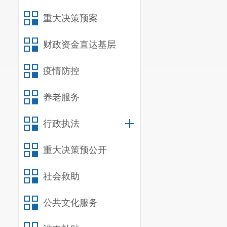
环公开机制，
重大决策预案
审查、会议审
完善公开属性
财政资金直达基层
注公开属性。
疫情防控
（五）
监
养老服务
进一步加
前由专人进行
行政执法
准确性、及时
重大决策预公开
二、主动
社会救助
信息
公共文化服务
规
行政规范