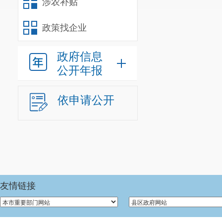
涉农补贴
（本列数据的
政策找企业
等于第三项加
政府信息
公开年报
一、本年新收
依申请公开
二、上年结转
（一
（二
情形
友情链接
（三