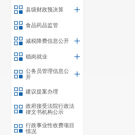
息发布的电子
县级财政预决算
（四）政
以办税服
食品药品监管
办税服务厅设
减税降费信息公开
法律法规、“
活动事项、税
稳岗就业
并发放了600
（五）监
公务员管理信息公
开
为加强政
定、明察暗访
建议提案办理
考核指标作为
政府接受法院行政法
二、主动公
律文书机构公示
行政事业性收费项目
信息
情况