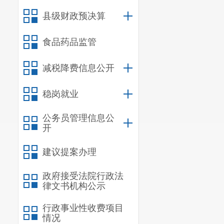
（本列数
县级财政预决算
项加第二项之
项之和）
食品药品监管
减税降费信息公开
一、 本
稳岗就业
数量
二、 上
公务员管理信息公
数量
开
建议提案办理
政府接受法院行政法
律文书机构公示
行政事业性收费项目
情况