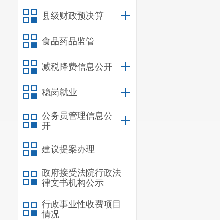
县级财政预决算
政府集中采购
食品药品监管
三、收到
减税降费信息公开
稳岗就业
（本列数据的
公务员管理信息公
二项之和，等
开
建议提案办理
一、本年新收
政府接受法院行政法
二、上年结转
律文书机构公示
（一）
行政事业性收费项目
（二）
情况