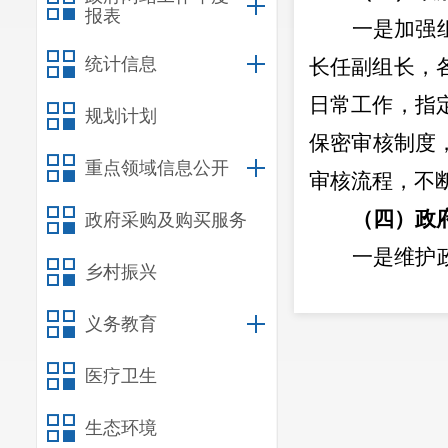
报表
一是加强
统计信息
长任副组长，
日常工作，
指
规划计划
保密审核制度
重点领域信息公开
审核流程，
不
（四）
政
政府采购及购买服务
一是维护
乡村振兴
核把关，进一
义务教育
至
12月，政务
文化馆”101条
医疗卫生
（五）
监
生态环境
局领导高