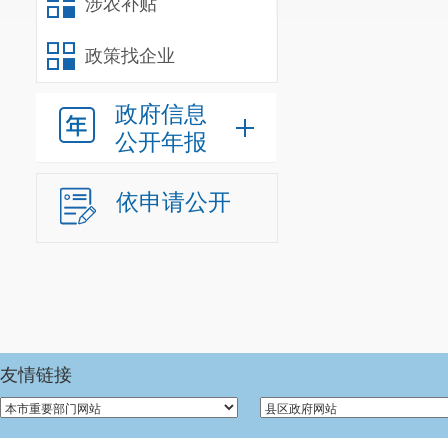
涉农补贴
（三
不予
政策找企业
开
政府信息
公开年报
（四
三、
无法
本年
依申请公开
供
度办
理结
果
（五
不予
理
友情链接