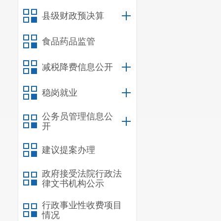
县级财政预决算
全
政府信息
公
案
》，将任务
食品药品监管
二、主动
减税降费信息公开
信息
稳岗就业
规
行政规范
公务员管理信息公
开
信息
建议提案办理
行政
政府接受法院行政法
律文书机构公示
信息
行政
行政事业性收费项目
行政
情况