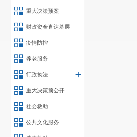
重大决策预案
信息
行政事业
财政资金直达基层
三、收到和
疫情防控
（本列数据
养老服务
之和，
行政执法
一、本年
二、上年
重大决策预公开
（二
社会救助
公共文化服务