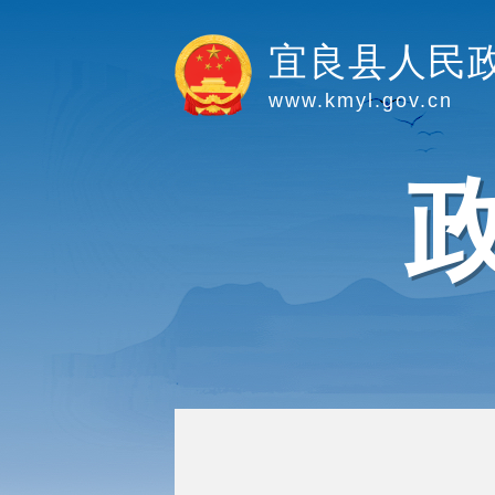
宜良县人民
www.kmyl.gov.cn