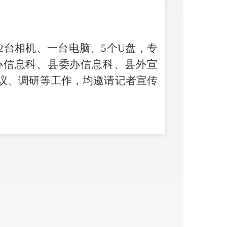
2台相机、一台电脑、5个U盘，专
办信息科、县委办信息科、县外宣
议、调研等工作，均邀请记者宣传
充分调动全局干部职工做好信息与
励制度，建立责任部门和责任人负
传工作具体内容、时限、负责人。
、合法性负责，发表新闻稿件必须
事实不符，造成不良影响的，追究
公室下达的任务数向办公室报送信