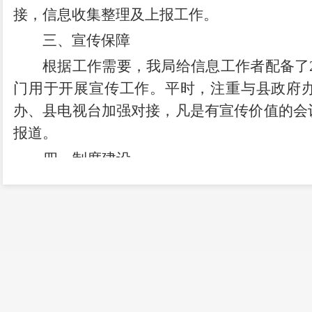
接，信息收集整理及上报工作。
三、宣传保障
根据工作需要，我局给信息工作者配备了
门用于开展宣传工作。平时，注重与县政府
办、县电视台加强对接，凡是有宣传价值的会
报道。
四、制度建设
为进一步加强林业信息与新闻宣传工作，
新闻宣传工作的积极性，特制定考核制度及奖
责制度。制定信息与宣传工作计划，信息与宣
发表新闻稿件的作者必须对其真实性、导向性
经单位主要负责人审核、批准，发表的稿件与
作者及相关人员责任。各科室根据每年局办