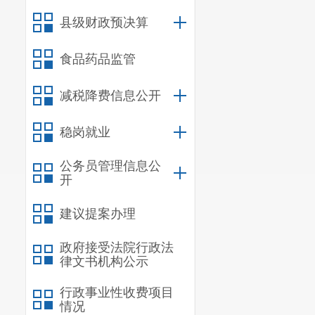
卫计局收到申
县级财政预决算
要件是否完备
申请人或社会公
食品药品监管
（三）加
减税降费信息公开
在回复办
稳岗就业
请提供政府信
公开中遇到的
公务员管理信息公
开
商，对申请是
建议提案办理
析，提出处理
严谨规范。同
政府接受法院行政法
律文书机构公示
任，确保国家
行政事业性收费项目
（四）加
情况