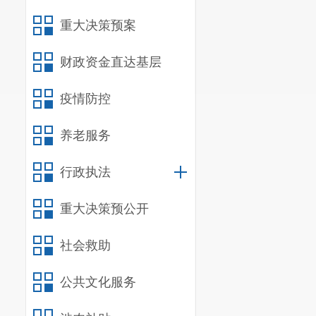
县卫计局
重大决策预案
大公开范围，
息、
“三公”
财政资金直达基层
切相关的医疗
疫情防控
提升公开质量
养老服务
（五）加
充分发挥
行政执法
响力。不断拓
重大决策预公开
式，让政民沟
社会救助
新媒体平台做
信，进一步拓
公共文化服务
二、存在