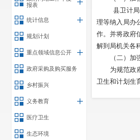
报表
县卫计局
统计信息
理等纳入局办
作。并将政府
规划计划
解到局机关各
重点领域信息公开
（二）加
政府采购及购买服务
为规范政
卫生和计划生
乡村振兴
息工作制度》
义务教育
了协调互动、
在
“中国·宜
医疗卫生
政府信息，可
生态环境