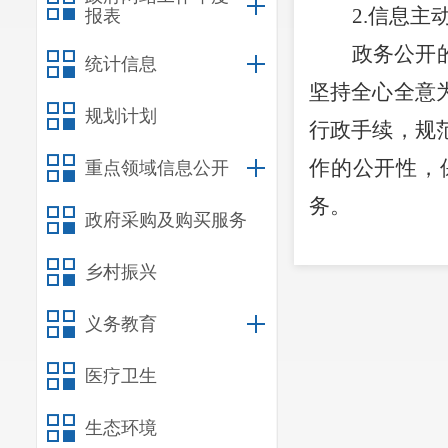
2.
信息主
报表
政务公开
统计信息
坚持全心全意
规划计划
行政手续，规
作的公开性，
重点领域信息公开
务。
政府采购及购买服务
为规范政
乡村振兴
宜良县农业局
况，并及时统
义务教育
2017年底，
医疗卫生
条，农业气象4
生态环境
项制度中，宜