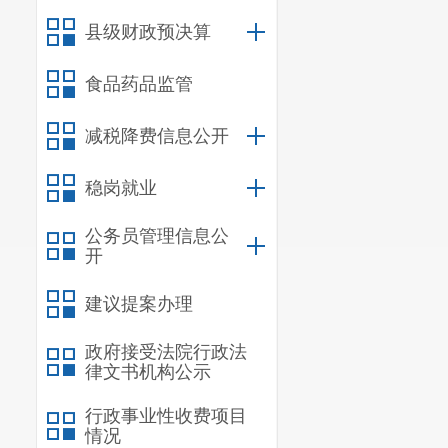
法、促进农业
县级财政预决算
8项人大建议
食品药品监管
推广微信公众
减税降费信息公开
众号共发文1
期向局领导汇
稳岗就业
所有群众
公务员管理信息公
息；同时可以
开
供应”和“求购
建议提案办理
3.
政策解
政府接受法院行政法
宜良县农
律文书机构公示
比如农机购置
行政事业性收费项目
情况
县农业局聘请