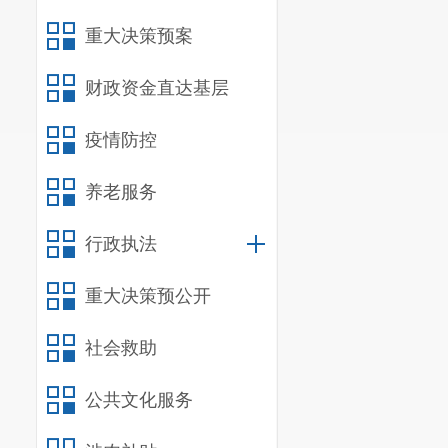
见、投诉
17
件
重大决策预案
（三）政
我局公开
财政资金直达基层
处理。政务信
疫情防控
程进行审批。
养老服务
要求。
二、存在
行政执法
一年来，
重大决策预公开
些工作人员对
社会救助
容的涵盖面不
化
。
这些问题
公共文化服务
加以解决。