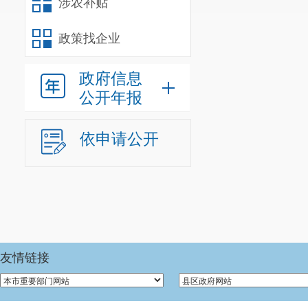
涉农补贴
三、
2018
我局将继
政策找企业
据《中华人民
政府信息
重点做好以下
公开年报
1.
加强日
依申请公开
系统形成一种
公开工作纳入
2.
创新政
容，提升交通
化、效率化发
友情链接
3.
加强政
强对办公人员