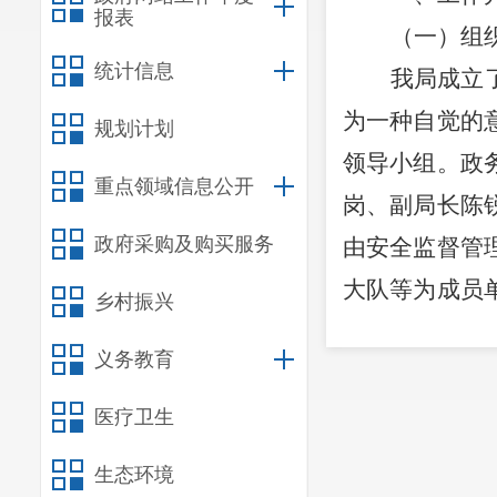
报表
（一）组
统计信息
我局成立
为一种自觉的
规划计划
领导小组。政
重点领域信息公开
岗、副局长陈
政府采购及购买服务
由
安全监督管
大队等为成员
乡村振兴
构、人员
“三
义务教育
度化、规范化
案，强化部署
医疗卫生
合，确保
政务
生态环境