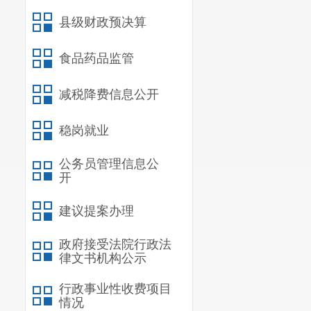
产业种植情况
县级财政预决算
（三）关
食品药品监管
一是及时
了政府信息公
减税降费信息公开
学习了《九乡
稳岗就业
件精神，在全
公务员管理信息公
监督等各个环
开
（四）
“
建议提案办理
醉美九乡
政府接受法院行政法
者、
18
名机关
律文书机构公示
讯信息、政务
行政事业性收费项目
APP
、新华网
情况