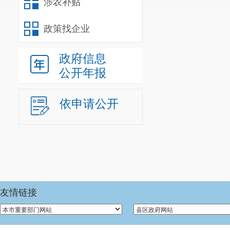
涉农补贴
我
乡
政府
政策找企业
应清醒地认识
需进一步加强
政府信息
公开年报
传力度不够。
五
、下一
依申请公开
我
乡
将对
完善信息公开
积极关心政府
九乡乡
人民政
一是
进一
友情链接
和完善政务公