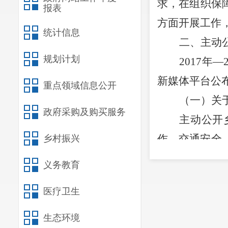
求，在
组织保
报表
方面开展工作
统计信息
二、主动
规划计划
2017
年
—
新媒体平台
公
重点领域信息公开
（一）关
政府采购及购买服务
主动公开
作、交通安全
乡村振兴
监督，让群众
义务教育
（二）关
医疗卫生
一是主动
村集体产权制
生态环境