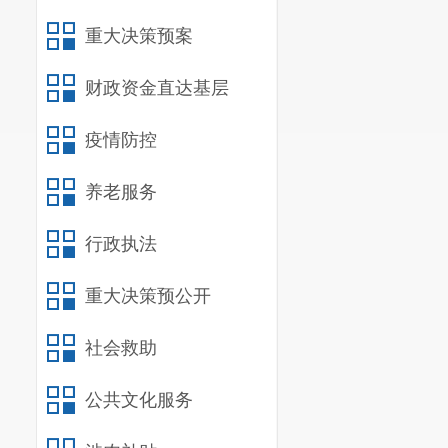
台、掌上春城
重大决策预案
（五）做
财政资金直达基层
严格涉密
落实到位。指
疫情防控
训，认真履职
养老服务
后公开
”
、
“
一
行政执法
会稳定的重大
密部门审核确
重大决策预公开
三
、政府
社会救助
一是
无政府
公共文化服务
二是
无依申
四、存在的