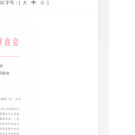
93
字号：[
大
中
小
]