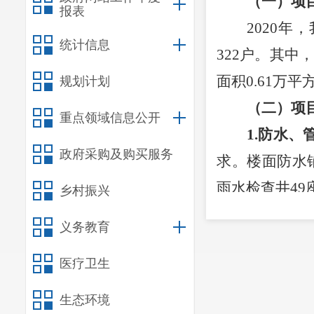
（一）项
报表
2020
统计信息
322户。其中
面积0.61万平
规划计划
（二）项
重点领域信息公开
1
.
防水、
政府采购及购买服务
求。楼面防水
雨水检查井49
乡村振兴
2
.
绿化改
义务教育
木修剪259.
医疗卫生
灌木，草皮补种
3
.
环卫设
生态环境