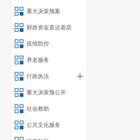
角亭各一座，
重大决策预案
体楼道粉刷918
财政资金直达基层
（三）项
按照
20
疫情防控
涉及两个老旧生
养老服务
务全部完成，
行政执法
组织进行竣工
（四）项
重大决策预公开
在专项资
社会救助
施，专款专用
资金
245
万元，
公共文化服务
二、绩效