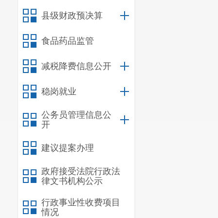
闭式垃圾桶8
县级财政预决算
4
.
安防、
食品药品监管
等区域设置监
消防通道，在
减税降费信息公开
套，人脸识别
稳岗就业
5
.
道路、
公务员管理信息公
灯、楼道灯等
开
化。对小区外
建议提案办理
要硬化的场所
能路灯安装5套
政府接受法院行政法
律文书机构公示
6
.
小区容
行政事业性收费项目
对小区内乱搭
情况