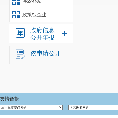
涉农补贴
根据《关
政策找企业
2019及20
管理、产出效
政府信息
满分100分。
公开年报
（一）资
依申请公开
1
.
资金筹
我县
当前
有安排补助资
占项目改造资
2
.
资金分
友情链接
在资金使
政局要求，及