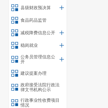
指导、协调、
县级财政预决算
2020
年，
深入
辖
乡镇（街道
食品药品监管
稳”、“六保”
减税降费信息公开
内容完整、形
稳岗就业
（
四
）加
民政府公报》
公务员管理信息公
开
中：重要文件
建议提案办理
政府办公室文
申请公开工作
政府接受法院行政法
律文书机构公示
调机制，明确
行政事业性收费项目
息依申请公开
情况