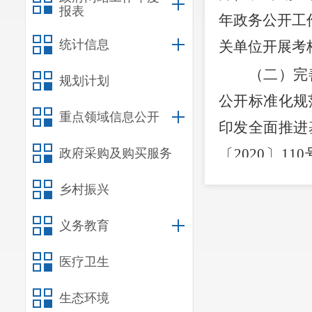
报表
年政务公开工
统计信息
关单位开展考
（
二
）
完
规划计划
公开标准化规
重点领域信息公开
印发全面推进
〔
2020
〕
110
政府采购及购买服务
知》（宜政办
乡村振兴
于
2020
年一
义务教育
〔
2020
〕
53
号
通报》（宜政
医疗卫生
（
三
）推
生态环境